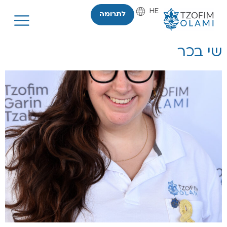
HE
EN
לתרומה
שי בכר