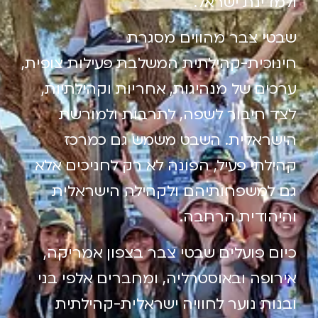
ינת ישראל.
 צבר מהווים מסגרת
כית-קהילתית המשלבת פעילות צופית,
ם של מנהיגות, אחריות וקהילתיות,
חיבור לשפה, לתרבות ולמורשת
ראלית. השבט משמש גם כמרכז
תי פעיל, הפונה לא רק לחניכים אלא
משפחותיהם ולקהילה הישראלית
ודית הרחבה.
 פועלים שבטי צבר בצפון אמריקה,
פה ובאוסטרליה, ומחברים אלפי בני
ת נוער לחוויה ישראלית-קהילתית