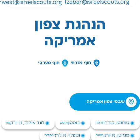
tzabar@israelscouts
tzabarwest@israelscouts.org
הנהגת צפון
אמריקה
חוף מזרחי
חוף מערבי
י צפון אמריקה
ו, קנדה
בוסטון
לונד איילנד, ניו יורק
חרמון
אופק
גפן
 ניו יורק
נטפליי, ניו ג׳רזי
תפוח
מצדה