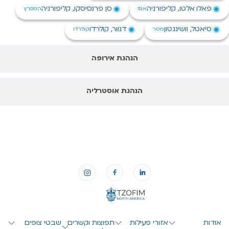
אלטו, קליפורניה
סן פרנסיסקו, קליפורניה
אגוז
המפרץ
 וושינגטון
דנוור, קולרדו
מטר
קולרדו
הנהגת אירופה
הנהגת אוסטרליה
אזורי פעילות
תפוצות וקשרים
שבטי צופים