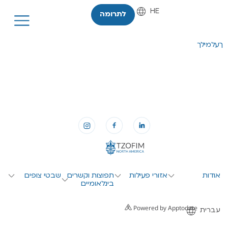
HE
EN
לתרומה
ךעלמילך
אודות
אזורי פעילות
תפוצות וקשרים
שבטי צופים
בינלאומיים
Powered by Apptodate
עברית
English