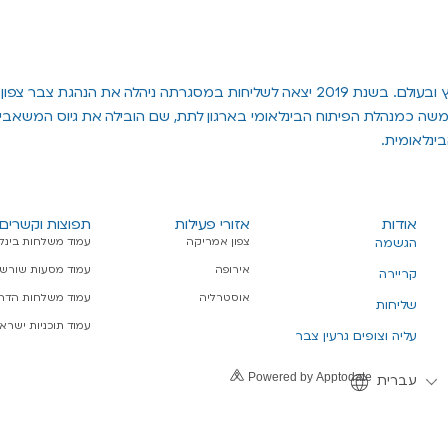
לירון בעלת ניסיון עשיר בתנועת הצופים ובניהול תכניות בארץ ובעולם. בשנת 2019 יצאה לש
שה כמנהלת הפיתוח הבינלאומי בארגון לתת, שם הובילה את גיוס המשאבים
ינלאומית.
אודות
אזורי פעילות
תפוצות וקשרים 
צפון אמריקה
עמוד משלחות בינל
הגשמה
אירופה
עמוד מסעות שורשי
קריירה
אוסטרליה
עמוד משלחות הדרכ
שליחות
עמוד תוכניות ישרא
עליה וצופים גרעין צבר
Powered by Apptodate
עברית
English