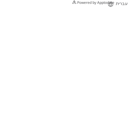
Powered by Apptodate
עברית
English